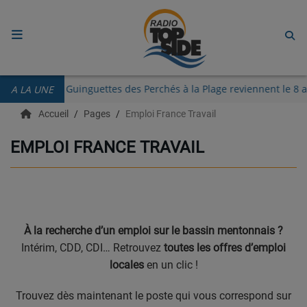
ACCUEIL
ton
Les Guinguettes des Perchés à la Plage reviennent le 
A LA UNE
RADIO
Accueil
Pages
Emploi France Travail
ECOUTER
EMPLOI FRANCE TRAVAIL
RECHERCHE DE TITRES
TÉLÉCHARGER L'APPLICATION.
EMISSIONS
À la recherche d’un emploi sur le bassin mentonnais ?
Intérim, CDD, CDI… Retrouvez
toutes les offres d’emploi
LIVE DJ
locales
en un clic !
EQUIPES
Trouvez dès maintenant le poste qui vous correspond sur