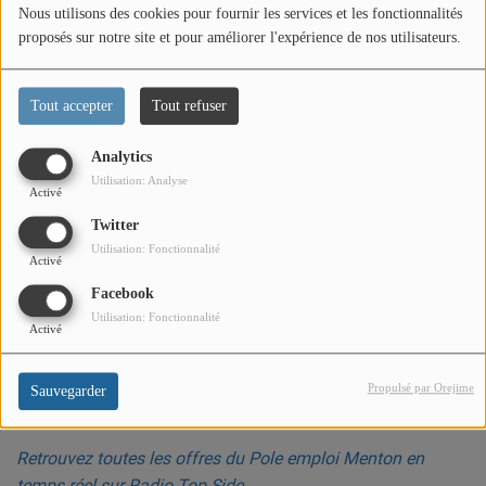
PODCASTS
Nous utilisons des cookies pour fournir les services et les fonctionnalités
proposés sur notre site et pour améliorer l'expérience de nos utilisateurs.
VIDEOS EN DIRECT
Tout accepter
Tout refuser
DIRECT STUDIO 1
DIRECT STUDIO 2
Analytics
Utilisation: Analyse
Activé
DIRECT STUDIO 3
Twitter
Utilisation: Fonctionnalité
Activé
TCHAT
Facebook
Utilisation: Fonctionnalité
Activé
OFFRES D'EMPLOI
FRANCE TRAVAIL MENTON
Propulsé par Orejime
Sauvegarder
LA MISSION LOCALE EST 06
Retrouvez toutes les offres du Pole emploi Menton en
temps réel sur Radio Top Side.