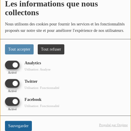
PODCASTS
Les informations que nous
collectons
VIDEOS EN DIRECT
Nous utilisons des cookies pour fournir les services et les fonctionnalités
DIRECT STUDIO 1
proposés sur notre site et pour améliorer l'expérience de nos utilisateurs.
DIRECT STUDIO 2
Tout accepter
Tout refuser
DIRECT STUDIO 3
Analytics
Utilisation: Analyse
Activé
TCHAT
Twitter
Utilisation: Fonctionnalité
Activé
OFFRES D'EMPLOI
Facebook
FRANCE TRAVAIL MENTON
Utilisation: Fonctionnalité
Activé
Mappy est un service gratuit français de cartographie et de
LA MISSION LOCALE EST 06
calcul d'itinéraire, disponible aussi sur nos applications
mobile.
Propulsé par Orejime
Sauvegarder