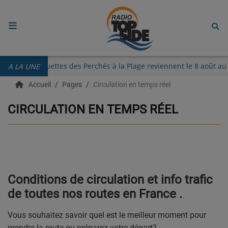
ACCUEIL
Les Guinguettes des Perchés à la Plage reviennent le 8 août
A LA UNE
RADIO
Accueil
Pages
Circulation en temps réel
ECOUTER
CIRCULATION EN TEMPS RÉEL
RECHERCHE DE TITRES
TÉLÉCHARGER L'APPLICATION.
EMISSIONS
Conditions de circulation et info trafic
LIVE DJ
de toutes nos routes en France .
EQUIPES
Vous souhaitez savoir quel est le meilleur moment pour
prendre la route ou préparez votre départ?