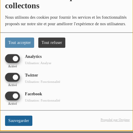
CONTACT
collectons
Nous utilisons des cookies pour fournir les services et les fonctionnalités
Team Building Radio
proposés sur notre site et pour améliorer l'expérience de nos utilisateurs.
INFO
Tout accepter
Tout refuser
CÔTE D'AZUR
Analytics
EVÉNEMENTS
Utilisation: Analyse
Activé
Twitter
CIRCULATION EN TEMPS RÉEL
Utilisation: Fonctionnalité
Activé
HIGH-TECH
Facebook
SPORT
Utilisation: Fonctionnalité
Activé
SANTÉ
Propulsé par Orejime
Sauvegarder