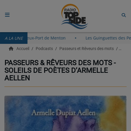
ACCUEIL
nent le 8 août au Vieux-Port de Menton
Les Guinguettes d
A LA UNE
RADIO
Accueil
Podcasts
Passeurs et Rêveurs des mots
Passe
ECOUTER
PASSEURS & RÊVEURS DES MOTS -
SOLEILS DE POÈTES D’ARMELLE
RECHERCHE DE TITRES
AELLEN
TÉLÉCHARGER L'APPLICATION.
EMISSIONS
LIVE DJ
EQUIPES