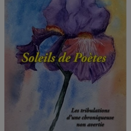
CONTACT
Team Building Radio
INFO
CÔTE D'AZUR
EVÉNEMENTS
CIRCULATION EN TEMPS RÉEL
HIGH-TECH
SPORT
SANTÉ