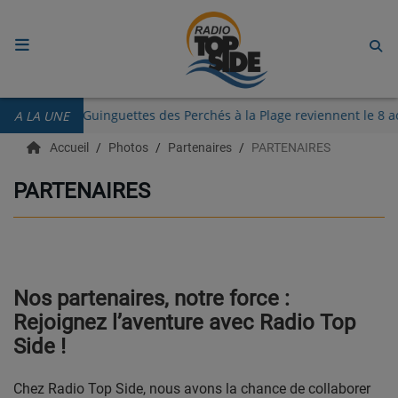
ACCUEIL
ton
Les Guinguettes des Perchés à la Plage reviennent le
A LA UNE
RADIO
Accueil
Photos
Partenaires
PARTENAIRES
ECOUTER
PARTENAIRES
RECHERCHE DE TITRES
TÉLÉCHARGER L'APPLICATION.
EMISSIONS
Nos partenaires, notre force :
Rejoignez l’aventure avec Radio Top
LIVE DJ
Side !
EQUIPES
Chez Radio Top Side, nous avons la chance de collaborer