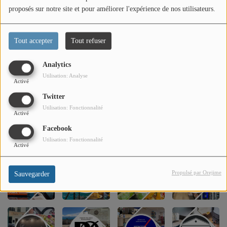
PARTENAIRES
proposés sur notre site et pour améliorer l'expérience de nos utilisateurs.
LEURS ACTUS
Tout accepter
Tout refuser
Analytics
Utilisation: Analyse
Activé
Twitter
Utilisation: Fonctionnalité
Activé
Facebook
Utilisation: Fonctionnalité
Activé
Propulsé par Orejime
Sauvegarder