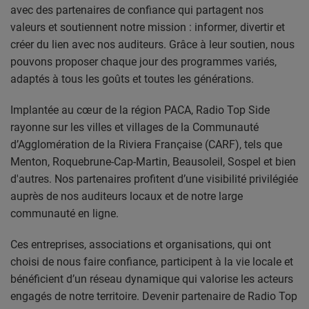
CONTACT
avec des partenaires de confiance qui partagent nos
valeurs et soutiennent notre mission : informer, divertir et
créer du lien avec nos auditeurs. Grâce à leur soutien, nous
Team Building Radio
pouvons proposer chaque jour des programmes variés,
adaptés à tous les goûts et toutes les générations.
INFO
Implantée au cœur de la région PACA, Radio Top Side
CÔTE D'AZUR
rayonne sur les villes et villages de la Communauté
d’Agglomération de la Riviera Française (CARF), tels que
EVÉNEMENTS
Menton, Roquebrune-Cap-Martin, Beausoleil, Sospel et bien
CIRCULATION EN TEMPS RÉEL
d'autres. Nos partenaires profitent d’une visibilité privilégiée
auprès de nos auditeurs locaux et de notre large
HIGH-TECH
communauté en ligne.
SPORT
Ces entreprises, associations et organisations, qui ont
choisi de nous faire confiance, participent à la vie locale et
SANTÉ
bénéficient d’un réseau dynamique qui valorise les acteurs
engagés de notre territoire. Devenir partenaire de Radio Top