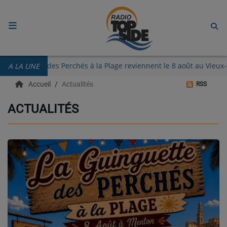
ACCUEIL
Les Guinguettes des Perchés à la Plage reviennent le 8 août au 
A LA UNE
RADIO
Accueil
Actualités
RSS
ECOUTER
ACTUALITÉS
RECHERCHE DE TITRES
TÉLÉCHARGER L'APPLICATION.
EMISSIONS
LIVE DJ
EQUIPES