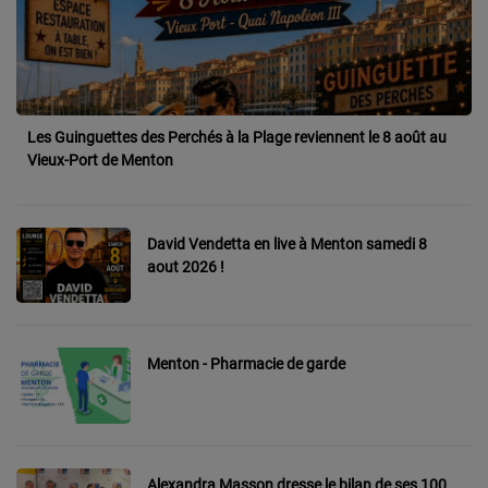
CONTACT
Team Building Radio
Les Guinguettes des Perchés à la Plage reviennent le 8 août au
INFO
Vieux-Port de Menton
CÔTE D'AZUR
EVÉNEMENTS
David Vendetta en live à Menton samedi 8
aout 2026 !
CIRCULATION EN TEMPS RÉEL
HIGH-TECH
Menton - Pharmacie de garde
SPORT
SANTÉ
Alexandra Masson dresse le bilan de ses 100